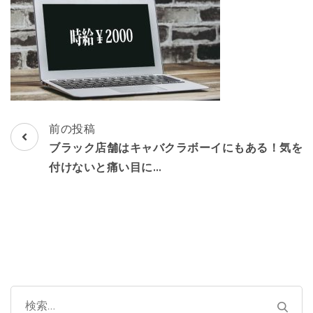
し！
投
前の投稿
稿
ブラック店舗はキャバクラボーイにもある！気を
ナ
付けないと痛い目に…
ビ
ゲ
ー
シ
ョ
ン
検