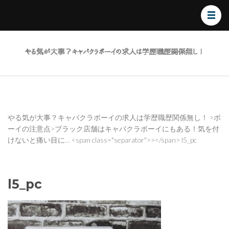
やる
気が
大
事？
キャ
バク
やる気が大事？キャバクラボーイの求人は学歴職歴関係無し！
>
ボ
ーイの注意点
>
ブラック店舗はキャバクラボーイにもある！気を付
ラボ
けないと痛い目に…
<span class="separator">></span>
l5_pc
ーイ
の求
人は
l5_pc
学歴
職歴
関係
無