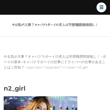
やる
気が
大
事？
キャ
バク
やる気が大事？キャバクラボーイの求人は学歴職歴関係無し！
>
ボ
ーイの基本
>
キャバクラボーイの仕事にドライバーの仕事があるこ
ラボ
とはご存知？
<span class="separator">></span>
n2_girl
ーイ
の求
人は
n2_girl
学歴
職歴
関係
無