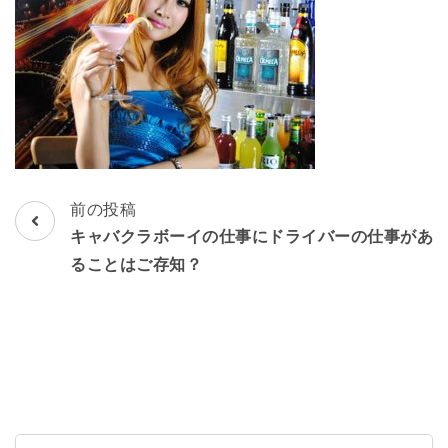
し！
投
前の投稿
稿
キャバクラボーイの仕事にドライバーの仕事があ
ナ
ることはご存知？
ビ
ゲ
ー
シ
ョ
ン