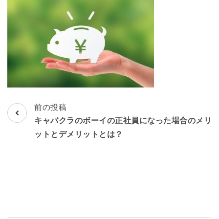
し！
投
前の投稿
稿
キャバクラのボーイの正社員になった場合のメリ
ナ
ットとデメリットとは？
ビ
ゲ
ー
シ
ョ
ン