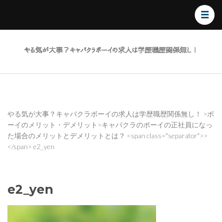
やる
気が
大
事？
キャ
バク
やる気が大事？キャバクラボーイの求人は学歴職歴関係無し！
>
ボ
ーイのメリット・デメリット
>
キャバクラのボーイの正社員になっ
ラボ
た場合のメリットとデメリットとは？
<span class="separator">>
ーイ
</span>
e2_yen
の求
人は
学歴
e2_yen
職歴
関係
無