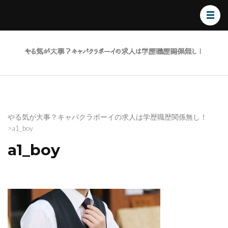
やる
気が
大
事？
キャ
バク
やる気が大事？キャバクラボーイの求人は学歴職歴関係無し！
>
a1_boy
ラボ
ーイ
a1_boy
の求
人は
学歴
職歴
関係
無