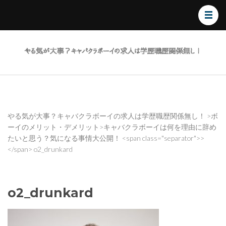
やる
気が
大
事？
キャ
バク
やる気が大事？キャバクラボーイの求人は学歴職歴関係無し！
>
ボ
ーイのメリット・デメリット
>
キャバクラボーイは何を理由に辞め
ラボ
たいと思う？気になる事情大公開！
<span class="separator">>
ーイ
</span>
o2_drunkard
の求
人は
学歴
o2_drunkard
職歴
関係
無