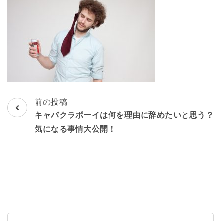
し！
投
前の投稿
稿
キャバクラボーイは何を理由に辞めたいと思う？
ナ
気になる事情大公開！
ビ
ゲ
ー
シ
ョ
ン