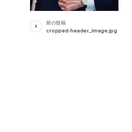
投
前の投稿
稿
cropped-header_image.jpg
ナ
ビ
ゲ
ー
シ
ョ
ン