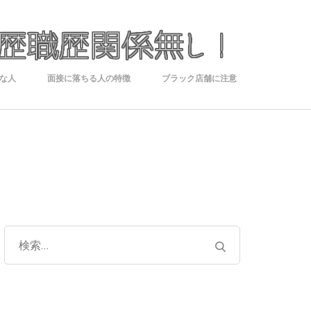
やる気が
大事？キ
ャバクラ
な人
面接に落ちる人の特徴
ブラック店舗に注意
ボーイの
求人は学
歴職歴関
係無し！
検
索: